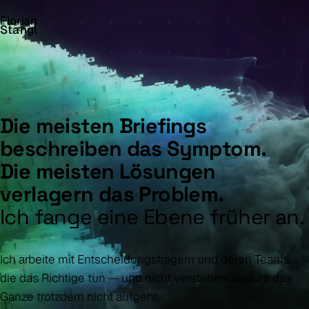
Florian
Stangl
Die meisten Briefings
beschreiben das Symptom.
Die meisten Lösungen
verlagern das Problem.
Ich fange eine Ebene früher an.
Ich arbeite mit Entscheidungsträgern und deren Teams,
die das Richtige tun — und nicht verstehen, warum das
Ganze trotzdem nicht aufgeht.