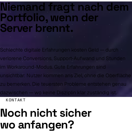
Niemand fragt nach dem
Portfolio, wenn der
Server brennt.
Schlechte digitale Erfahrungen kosten Geld — durch
verlorene Conversions, Support-Aufwand und Stunden
im Workaround-Modus. Gute Erfahrungen sind
unsichtbar: Nutzer kommen ans Ziel, ohne die Oberfläche
zu bemerken. Die teuersten Probleme entstehen genau
dazwischen — wo keine Disziplin klar zuständig ist.
KONTAKT
Noch nicht sicher
wo anfangen?